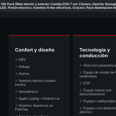
VW. Pack Rline interior y exterior. Cambio DSG 7 vel. Cámara. Gancho. Navega
LED. Portón electrico. Asientos R-line eléctricos. Crucero. Pack iliuminacion i
Confort y diseño
Tecnología y
conducción
✓
ABS
✓
Dirección paramétrica
✓
Airbags
✓
Equipo de sonido de A
✓
Alarma
rendimiento
✓
Apertura eléctrica puerta
✓
ESP
trasera
✓
Espejo interior anti
✓
Apoyabrazos
deslumbramiento
✓
Apple Carplay / Android car
✓
Espejos calefactados
✓
Asientos deportivos en
✓
Espejos con abatimie
Piel/Tela
eléctrico