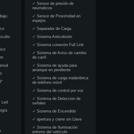
✓
Sensor de presión de
neumáticos
 bajo
✓
Sensor de Proximidad en
espejos
ico
✓
Separador de Carga
oculto
✓
Sistema Anticolisión
✓
Sistema conexión Full Link
nico
✓
Sistema de Aviso de cambio
em
de carril
ersal
✓
Sistema de ayuda para
arranque en pendiente
d
✓
Sistema de carga inalámbrica
9"
de teléfono móvil
✓
Sistema de control por voz
✓
Sistema de Deteccion de
l Led
señales
ogía
✓
Sistema de Encendido
✓
apertura y cierre sin Llave
✓
Sistema de Iluminación
n
entorno del vehículo