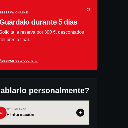
03
RESERVA ONLINE
Guárdalo durante 5 días
Solicita la reserva por 300 €, descontados
del precio final.
Reservar este coche →
hablarlo personalmente?
TE LLAMAMOS
＋
+ Información