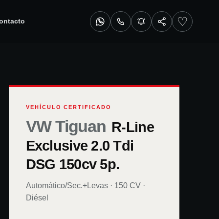
♡
ontacto
VEHÍCULO CERTIFICADO
VW Tiguan
R-Line
Exclusive 2.0 Tdi
DSG 150cv 5p.
Automático/Sec.+Levas
·
150
CV ·
Diésel