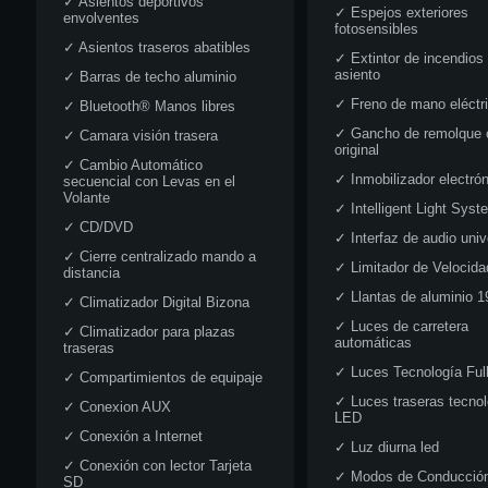
✓
Asientos deportivos
✓
Espejos exteriores
envolventes
fotosensibles
✓
Asientos traseros abatibles
✓
Extintor de incendios
asiento
✓
Barras de techo aluminio
✓
Freno de mano eléctr
✓
Bluetooth® Manos libres
✓
Gancho de remolque 
✓
Camara visión trasera
original
✓
Cambio Automático
✓
Inmobilizador electró
secuencial con Levas en el
Volante
✓
Intelligent Light Syst
✓
CD/DVD
✓
Interfaz de audio univ
✓
Cierre centralizado mando a
✓
Limitador de Velocida
distancia
✓
Llantas de aluminio 1
✓
Climatizador Digital Bizona
✓
Luces de carretera
✓
Climatizador para plazas
automáticas
traseras
✓
Luces Tecnología Ful
✓
Compartimientos de equipaje
✓
Luces traseras tecnol
✓
Conexion AUX
LED
✓
Conexión a Internet
✓
Luz diurna led
✓
Conexión con lector Tarjeta
✓
Modos de Conducció
SD