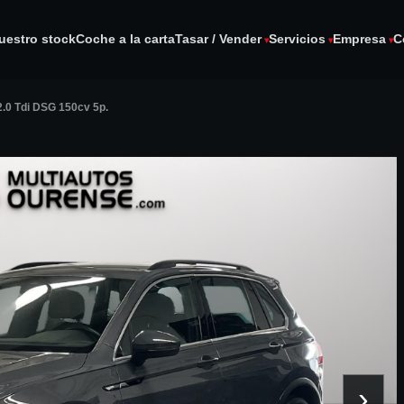
uestro stock
Coche a la carta
Tasar / Vender
Servicios
Empresa
C
2.0 Tdi DSG 150cv 5p.
›