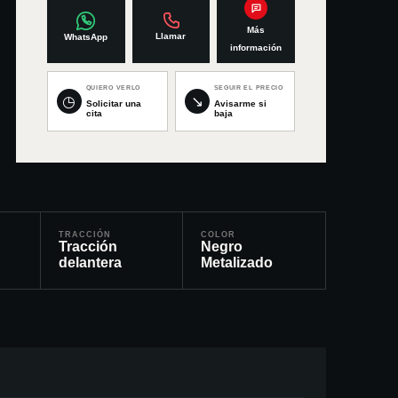
Más
Llamar
WhatsApp
información
QUIERO VERLO
SEGUIR EL PRECIO
◷
↘
Solicitar una
Avisarme si
cita
baja
TRACCIÓN
COLOR
Tracción
Negro
delantera
Metalizado