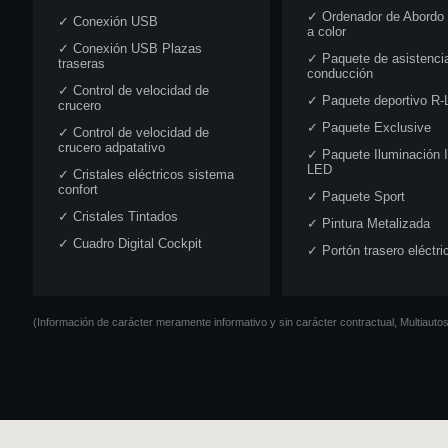
✓
Ordenador de Abordo 
✓
Conexión USB
a color
✓
Conexión USB Plazas
✓
Paquete de asistencia
traseras
conducción
✓
Control de velocidad de
✓
Paquete deportivo R-
crucero
✓
Paquete Exclusive
✓
Control de velocidad de
crucero adpatativo
✓
Paquete Iluminación I
LED
✓
Cristales eléctricos sistema
confort
✓
Paquete Sport
✓
Cristales Tintados
✓
Pintura Metalizada
✓
Cuadro Digital Cockpit
✓
Portón trasero eléctri
(Información de carácter meramente informativo y sin carácter contractual, Multiaut