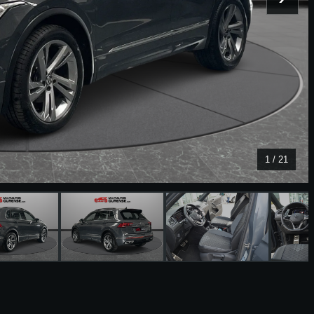
1
/
21