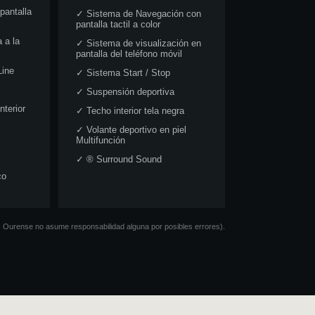
pantalla
✓
Sistema de Navegación con
pantalla tactil a color
 a la
✓
Sistema de visualización en
pantalla del teléfono móvil
Line
✓
Sistema Start / Stop
✓
Suspensión deportiva
nterior
✓
Techo interior tela negra
✓
Volante deportivo en piel
Multifunción
✓
® Surround Sound
co
os Ourense no asume responsabilidad alguna por posibles errores).