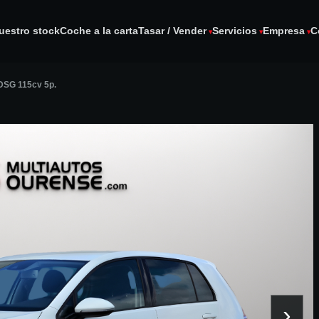
uestro stock
Coche a la carta
Tasar / Vender
Servicios
Empresa
C
 DSG 115cv 5p.
›