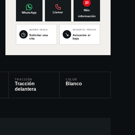
Más
Llamar
WhatsApp
información
QUIERO VERLO
SEGUIR EL PRECIO
◷
↘
Solicitar una
Avisarme si
cita
baja
TRACCIÓN
COLOR
Tracción
Blanco
delantera