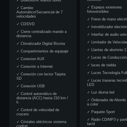
✓
Bluetooth® Manos libres
✓
Espejos exteriores
✓
Cambio
fotosensibles
Automático/Secuencial de 7
velocidades
✓
Freno de mano eléctr
✓
CD/DVD
✓
Inmobilizador electró
✓
Cierre centralizado mando a
✓
Interfaz de audio univ
distancia
✓
Limitador de Velocida
✓
Climatizador Digital Bizona
✓
Llantas de aluminio 1
✓
Compartimientos de equipaje
✓
Luces de Conducción 
✓
Conexion AUX
✓
luces de niebla
✓
Conexión a Internet
✓
Luces Tecnología Ful
✓
Conexión con lector Tarjeta
SD
✓
Luces traseras tecnol
LED
✓
Conexión USB
✓
Luz diurna led
✓
Control automático de
distancia (ACC) hasta 210 km /
✓
Ordenador de Abordo 
h
a color
✓
Control de velocidad de
✓
Paquete Sport
crucero
✓
Radio CD/MP3 y pant
✓
Cristales eléctricos sistema
tactil
confort