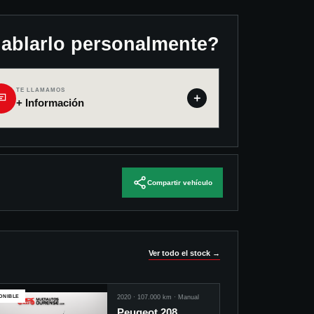
hablarlo personalmente?
TE LLAMAMOS
＋
+ Información
Compartir vehículo
Ver todo el stock →
ONIBLE
2020
·
107.000
km ·
Manual
Peugeot 208