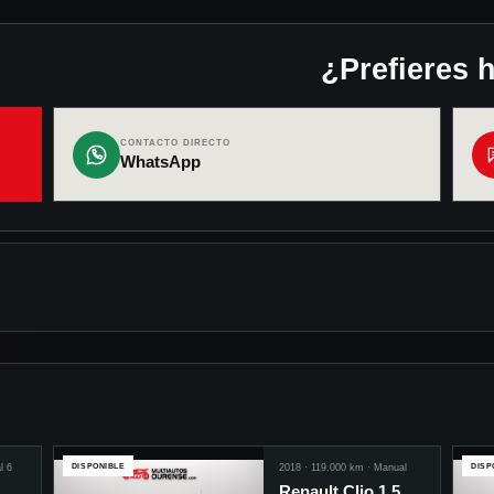
¿Prefieres 
CONTACTO DIRECTO
WhatsApp
l 6
DISPONIBLE
2018
·
119.000
km ·
Manual
DISP
Renault Clio 1.5