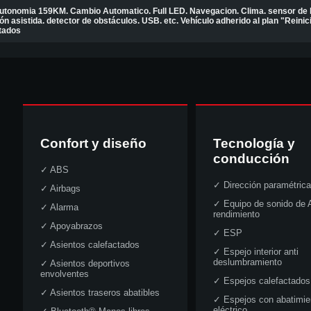
utonomia 159KM. Cambio Automatico. Full LED. Navegacion. Clima. sensor de l
n asistida. detector de obstáculos. USB. etc. Vehículo adherido al plan "Reini
tados
Confort y diseño
Tecnología y
conducción
✓
ABS
✓
Dirección paramétrica
✓
Airbags
✓
Equipo de sonido de A
✓
Alarma
rendimiento
✓
Apoyabrazos
✓
ESP
✓
Asientos calefactados
✓
Espejo interior anti
deslumbramiento
✓
Asientos deportivos
envolventes
✓
Espejos calefactados
✓
Asientos traseros abatibles
✓
Espejos con abatimie
eléctrico