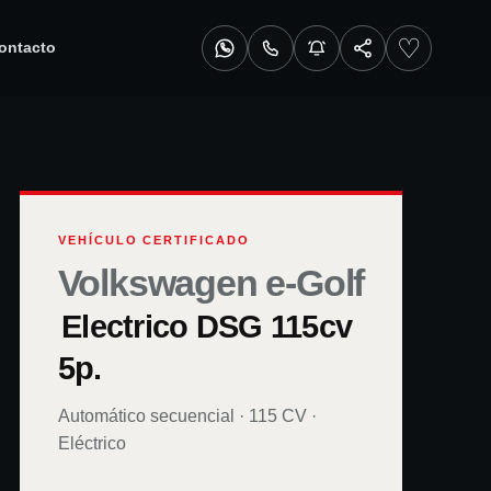
♡
ontacto
VEHÍCULO CERTIFICADO
Volkswagen e-Golf
Electrico DSG 115cv
5p.
Automático secuencial
·
115
CV ·
Eléctrico