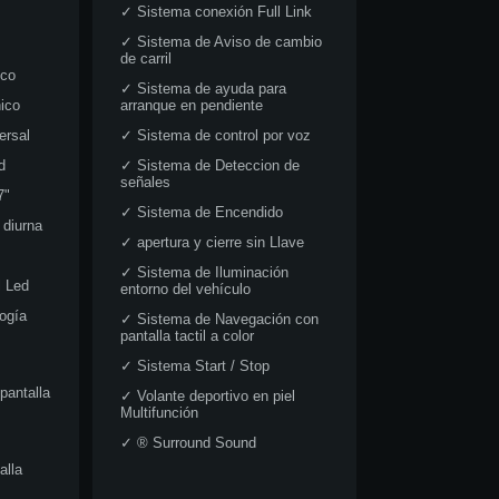
✓
Sistema conexión Full Link
✓
Sistema de Aviso de cambio
de carril
ico
✓
Sistema de ayuda para
nico
arranque en pendiente
ersal
✓
Sistema de control por voz
d
✓
Sistema de Deteccion de
señales
7"
✓
Sistema de Encendido
diurna
✓
apertura y cierre sin Llave
✓
Sistema de Iluminación
l Led
entorno del vehículo
ogía
✓
Sistema de Navegación con
pantalla tactil a color
✓
Sistema Start / Stop
pantalla
✓
Volante deportivo en piel
Multifunción
✓
® Surround Sound
alla