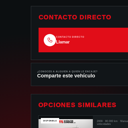
CONTACTO DIRECTO
CONTACTO DIRECTO
Llamar
¿CONOCES A ALGUIEN A QUIEN LE ENCAJE?
Comparte este vehículo
OPCIONES SIMILARES
DISPONIBLE
2009
·
80.000
km ·
Manua
velocidades