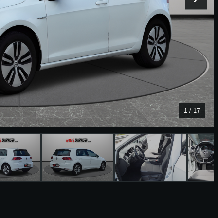
1
/
17