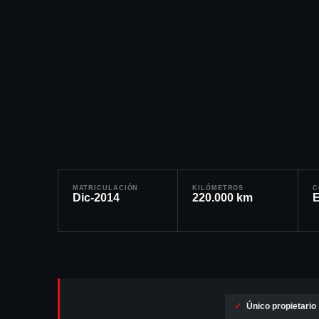
MATRICULACIÓN
KILÓMETROS
C
Dic-2014
220.000
km
E
✓
Único propietario