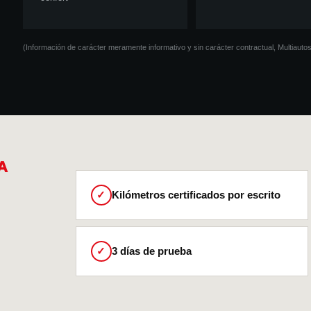
(Información de carácter meramente informativo y sin carácter contractual, Multiaut
A
✓
Kilómetros certificados por escrito
✓
3 días de prueba