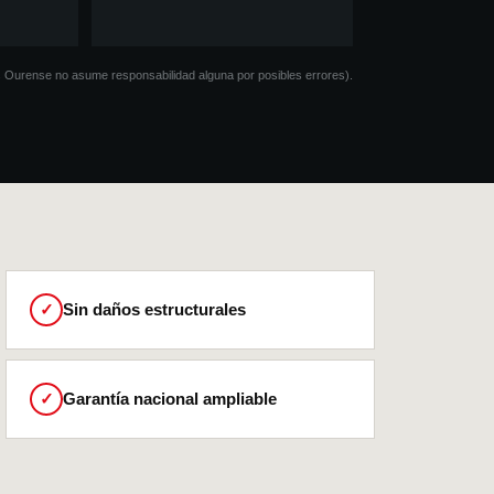
os Ourense no asume responsabilidad alguna por posibles errores).
✓
Sin daños estructurales
✓
Garantía nacional ampliable