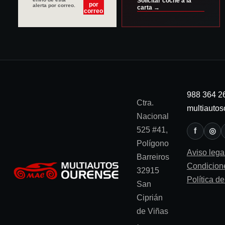
Solicitar coche a la
por
alerta por correo.
carta →
correo
988 364 2
Ctra.
multiauto
Nacional
525 #41,
f
◎
Polígono
Aviso lega
Barreiros
Condicion
32915
Política d
San
Ciprián
de Viñas
·