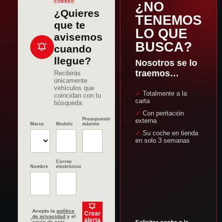
CORREO
¿NO
¿Quieres
TENEMOS
que te
LO QUE
avisemos
BUSCA?
cuando
llegue?
Nosotros se lo
traemos…
Recibirás
únicamente
vehículos que
✓ Totalmente a la
coincidan con tu
carta
búsqueda.
✓ Con peritación
Presupuesto
externa
Marca
Modelo
máximo
✓ Su coche en tienda
en solo 3 semanas
Correo
Nombre
electrónico
Acepto la
política
Crear
de privacidad
y el
alerta
envío de esta