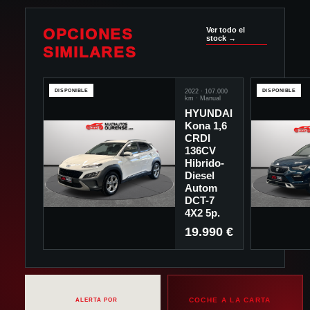
OPCIONES
Ver todo el
stock →
SIMILARES
DISPONIBLE
2022
·
107.000
DISPONIBLE
km ·
Manual
HYUNDAI
Kona 1,6
CRDI
136CV
Hibrido-
Diesel
Autom
DCT-7
4X2 5p.
19.990 €
COCHE A LA CARTA
ALERTA POR