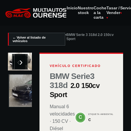
Inicio
Nuestro
Coche
Tasar /
Servi
stock
a la
Vender
carta
•
BMW Serie 3 318d 2.0 150cv
← Volver al listado de
Sport
vehículos
‹
›
1
/
5
VEHÍCULO CERTIFICADO
BMW Serie3
318d
2.0 150cv
Sport
Manual 6
velocidades
ETIQUETA AMBIENTAL
C
·
150
CV ·
Diésel