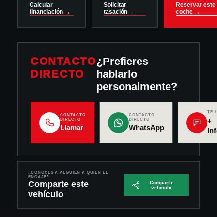
Calcular
Solicitar
Reservar este
financiación →
tasación →
coche →
CONTACTO
¿Prefieres
DIRECTO
hablarlo
personalmente?
TE 
CONTACTO
CONTACTO
+
DIRECTO
DIRECTO
Llamar
WhatsApp
In
¿CONOCES A ALGUIEN A QUIEN LE
ENCAJE?
Comparte este
Compartir
vehículo
vehículo