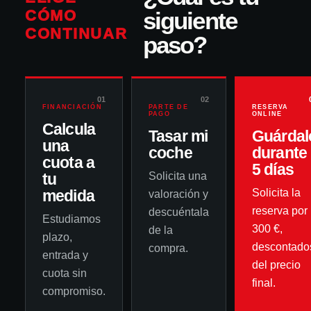
CÓMO
siguiente
CONTINUAR
paso?
01
02
FINANCIACIÓN
PARTE DE
RESERVA
PAGO
ONLINE
Calcula
Tasar mi
Guárdal
una
coche
durante
cuota a
5 días
tu
Solicita una
medida
Solicita la
valoración y
reserva por
descuéntala
Estudiamos
300 €,
de la
plazo,
descontado
compra.
entrada y
del precio
cuota sin
final.
compromiso.