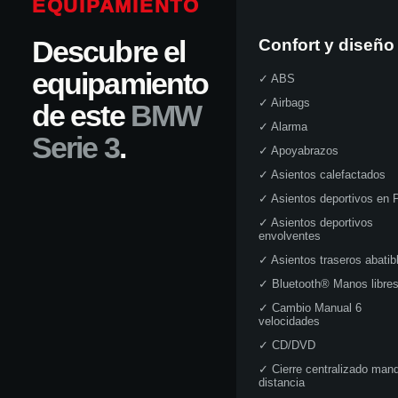
EQUIPAMIENTO
Descubre el
Confort y diseño
equipamiento
✓
ABS
✓
Airbags
de este
BMW
✓
Alarma
Serie 3
.
✓
Apoyabrazos
✓
Asientos calefactados
✓
Asientos deportivos en P
✓
Asientos deportivos
envolventes
✓
Asientos traseros abatib
✓
Bluetooth® Manos libre
✓
Cambio Manual 6
velocidades
✓
CD/DVD
✓
Cierre centralizado man
distancia