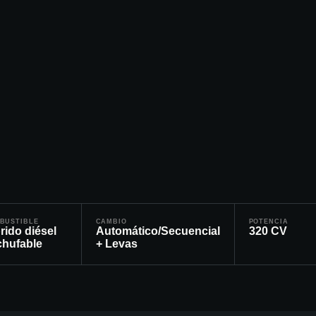
BUSTIBLE
CAMBIO
POTENCIA
rido diésel
Automático/Secuencial
320
CV
chufable
+ Levas