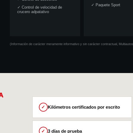
✓
Paquete Sport
✓
Control de velocidad de
crucero adpatativo
(Información de carácter meramente informativo y sin carácter contractual, Multiaut
A
✓
Kilómetros certificados por escrito
✓
3 días de prueba