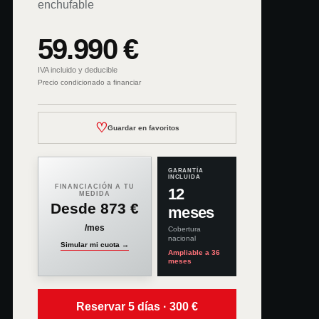
enchufable
59.990 €
IVA incluido y deducible
Precio condicionado a financiar
♡
Guardar en favoritos
GARANTÍA
INCLUIDA
FINANCIACIÓN A TU
12
MEDIDA
Desde
873 €
meses
/mes
Cobertura
nacional
Simular mi cuota →
Ampliable a
36
meses
Reservar 5 días · 300 €