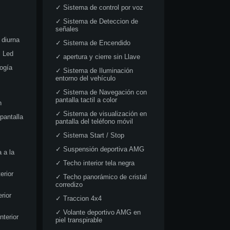
✓
Sistema de control por voz
✓
Sistema de Deteccion de
señales
diurna
✓
Sistema de Encendido
l Led
✓
apertura y cierre sin Llave
ogía
✓
Sistema de Iluminación
entorno del vehículo
✓
Sistema de Navegación con
pantalla tactil a color
n
✓
Sistema de visualización en
pantalla
pantalla del teléfono móvil
✓
Sistema Start / Stop
✓
Suspensión deportiva AMG
 a la
✓
Techo interior tela negra
erior
✓
Techo panorámico de cristal
corredizo
rior
✓
Traccion 4x4
✓
Volante deportivo AMG en
nterior
piel transpirable