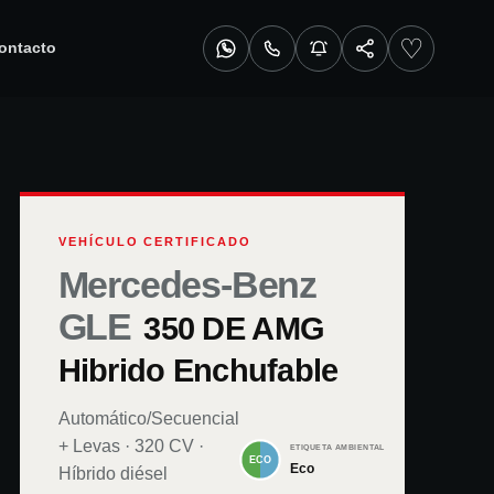
♡
ontacto
VEHÍCULO CERTIFICADO
Mercedes-Benz
GLE
350 DE AMG
Hibrido Enchufable
Automático/Secuencial
+ Levas
·
320
CV ·
ETIQUETA AMBIENTAL
Eco
Híbrido diésel