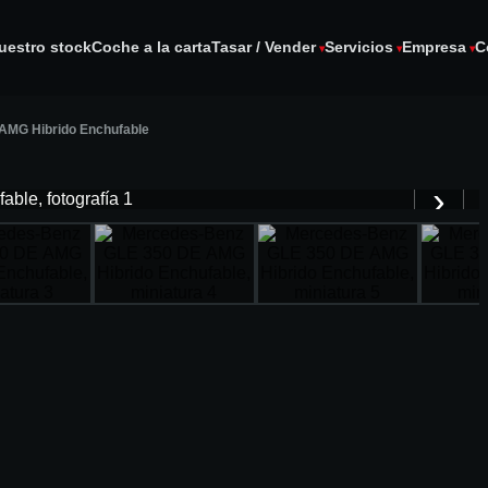
uestro stock
Coche a la carta
Tasar / Vender
Servicios
Empresa
C
AMG Hibrido Enchufable
1
/
23
›