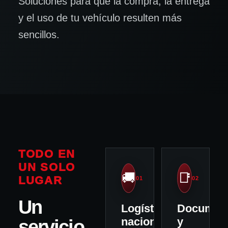
Soluciones para que la compra, la entrega
y el uso de tu vehículo resulten más
sencillos.
TODO EN
UN SOLO
🚚
📑
LUGAR
01
02
Un
Logística
Document
nacional
y
servicio