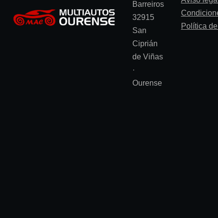
Barreiros
Condicion
32915
Política d
San
Ciprián
de Viñas
·
Ourense