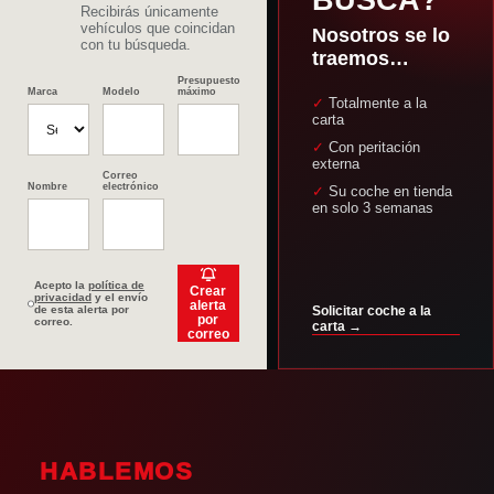
BUSCA?
Recibirás únicamente
vehículos que coincidan
Nosotros se lo
con tu búsqueda.
traemos…
Presupuesto
Marca
Modelo
máximo
✓ Totalmente a la
carta
✓ Con peritación
externa
Correo
Nombre
electrónico
✓ Su coche en tienda
en solo 3 semanas
Acepto la
política de
Crear
privacidad
y el envío
alerta
de esta alerta por
Solicitar coche a la
por
correo.
carta →
correo
HABLEMOS