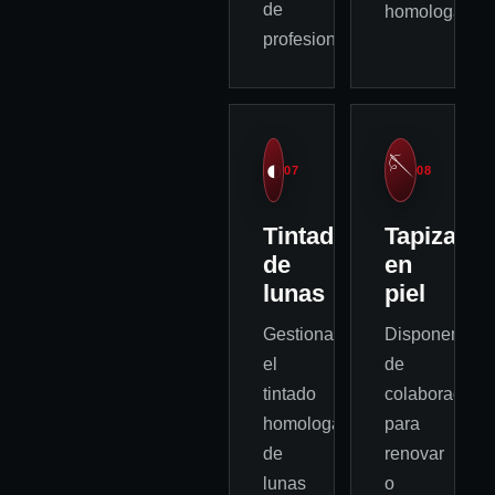
de
homologación
profesionales.
🪡
◐
07
08
Tintado
Tapizado
de
en
lunas
piel
Gestionamos
Disponemos
el
de
tintado
colaboradore
homologado
para
de
renovar
lunas
o