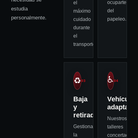
ocuparte
el
estudia
del
máximo
personalmente.
papeleo.
cuidado
durante
el
transporte.
♿
♻️
03
04
Baja
Vehículo
y
adaptado
retirada
Nuestros
Gestionamos
talleres
la
concertados