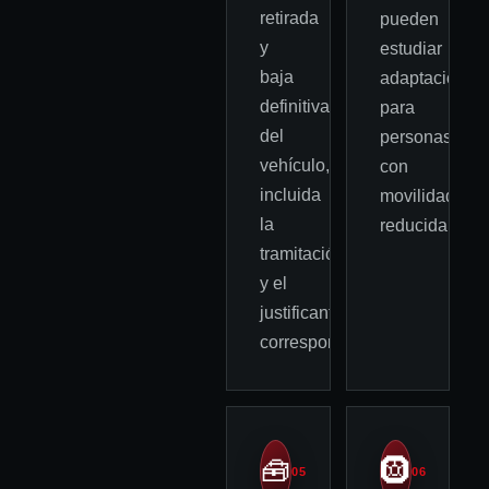
retirada
pueden
y
estudiar
baja
adaptaciones
definitiva
para
del
personas
vehículo,
con
incluida
movilidad
la
reducida.
tramitación
y el
justificante
correspondiente.
🧰
🛞
05
06