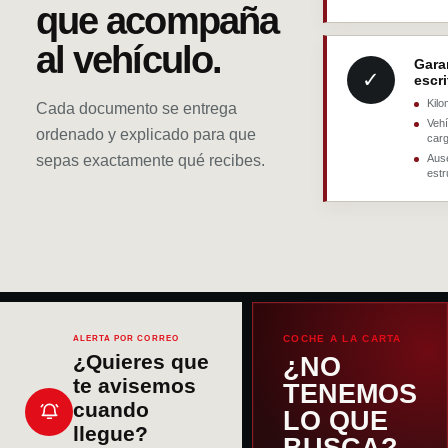
que acompaña
al vehículo.
Gara
✓
escri
Kilo
Cada documento se entrega
Vehí
ordenado y explicado para que
car
sepas exactamente qué recibes.
Aus
estr
COCHE A LA CARTA
ALERTA POR CORREO
¿Quieres que
¿NO
te avisemos
TENEMOS
cuando
LO QUE
llegue?