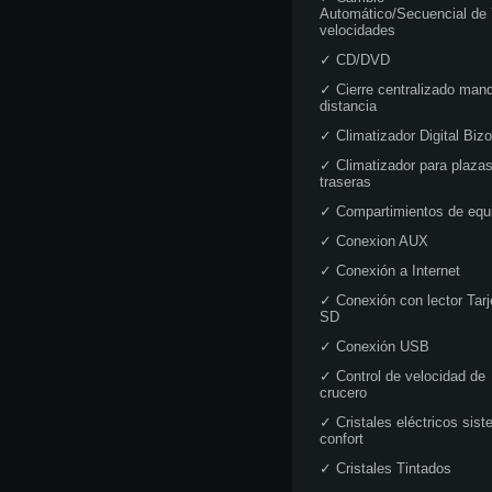
Automático/Secuencial de 
velocidades
✓
CD/DVD
✓
Cierre centralizado man
distancia
✓
Climatizador Digital Biz
✓
Climatizador para plaza
traseras
✓
Compartimientos de equ
✓
Conexion AUX
✓
Conexión a Internet
✓
Conexión con lector Tarj
SD
✓
Conexión USB
✓
Control de velocidad de
crucero
✓
Cristales eléctricos sis
confort
✓
Cristales Tintados