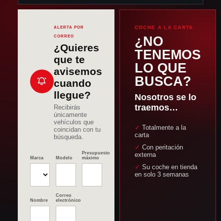
COCHE A LA CARTA
ALERTA POR
CORREO
¿NO
¿Quieres
TENEMOS
que te
LO QUE
avisemos
BUSCA?
cuando
llegue?
Nosotros se lo
traemos…
Recibirás
únicamente
vehículos que
✓ Totalmente a la
coincidan con tu
carta
búsqueda.
✓ Con peritación
Presupuesto
externa
Marca
Modelo
máximo
✓ Su coche en tienda
en solo 3 semanas
Correo
Nombre
electrónico