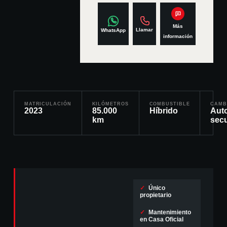
Más
Llamar
WhatsApp
información
MATRICULACIÓN
KILÓMETROS
COMBUSTIBLE
CAMB
2023
85.000
Híbrido
Aut
km
sec
✓
Único
propietario
✓
Mantenimiento
en Casa Oficial