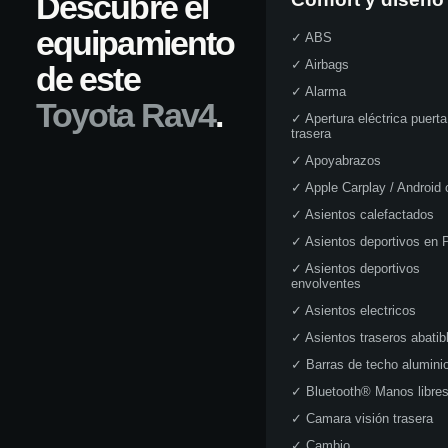
Descubre el
equipamiento
✓
ABS
✓
Airbags
de este
✓
Alarma
Toyota
Rav4
.
✓
Apertura eléctrica puerta
trasera
✓
Apoyabrazos
✓
Apple Carplay / Android 
✓
Asientos calefactados
✓
Asientos deportivos en P
✓
Asientos deportivos
envolventes
✓
Asientos electricos
✓
Asientos traseros abatib
✓
Barras de techo alumini
✓
Bluetooth® Manos libre
✓
Camara visión trasera
✓
Cambio