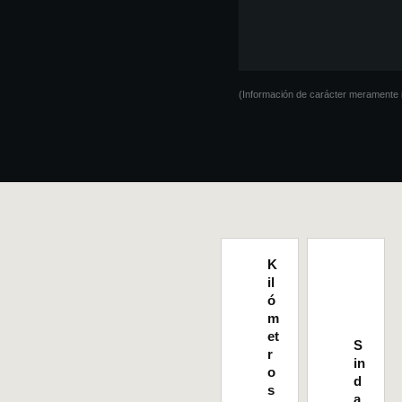
(Información de carácter meramente i
K
il
ó
m
et
S
r
in
o
d
s
a