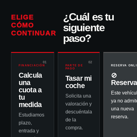
¿Cuál es tu
ELIGE
CÓMO
siguiente
CONTINUAR
paso?
01
02
FINANCIACIÓN
PARTE DE
RESERVA ONL
PAGO
Calcula
⊘
Tasar mi
una
Reserv
coche
cuota a
Este vehícu
tu
Solicita una
ya no admit
medida
valoración y
una nueva
descuéntala
Estudiamos
reserva.
de la
plazo,
compra.
entrada y