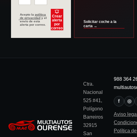
Acepto la
política
Crear
de privacidad
y el
alerta
envío de esta
Solicitar coche a la
por
alerta por correo.
carta →
correo
988 364 2
Ctra.
multiauto
Nacional
525 #41,
f
◎
Polígono
Aviso lega
Barreiros
Condicion
32915
Política d
San