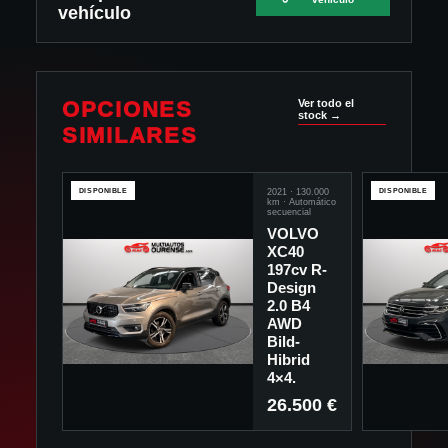
vehículo
OPCIONES
Ver todo el
stock →
SIMILARES
DISPONIBLE
2021
·
130.000
DISPONIBLE
km ·
Automático
secuencial
VOLVO
XC40
197cv R-
Design
2.0 B4
AWD
Bild-
Hibrid
4×4.
26.500 €