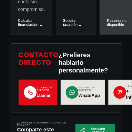
cuota sin
compromiso.
Calcular
Solicitar
Reserva no
financiación →
tasación →
disponible
CONTACTO
¿Prefieres
DIRECTO
hablarlo
personalmente?
TE 
CONTACTO
CONTACTO
+
DIRECTO
DIRECTO
Llamar
WhatsApp
In
¿CONOCES A ALGUIEN A QUIEN LE
ENCAJE?
Comparte este
Compartir
vehículo