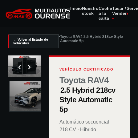
Inicio
Nuestro
Coche
Tasar /
Servi
stock
a la
Vender
carta
•
Toyota RAV4 2.5 Hybrid 218cv Style
← Volver al listado de
Automatic 5p
vehículos
‹
›
1
/
24
VEHÍCULO CERTIFICADO
Toyota RAV4
2.5 Hybrid 218cv
Style Automatic
5p
Automático secuencial
·
218
CV ·
Híbrido