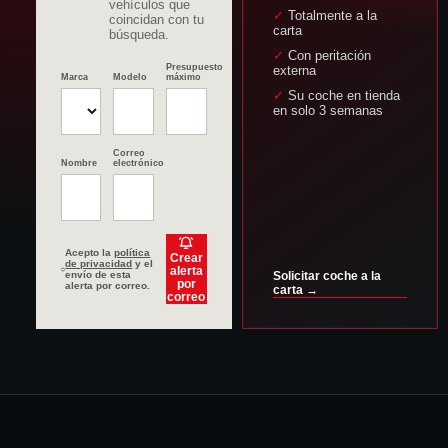
vehículos que
✓ Totalmente a la
coincidan con tu
carta
búsqueda.
✓ Con peritación
Presupuesto
externa
Marca
Modelo
máximo
✓ Su coche en tienda
en solo 3 semanas
Correo
Nombre
electrónico
Acepto la
política
Crear
de privacidad
y el
alerta
envío de esta
Solicitar coche a la
por
alerta por correo.
carta →
correo