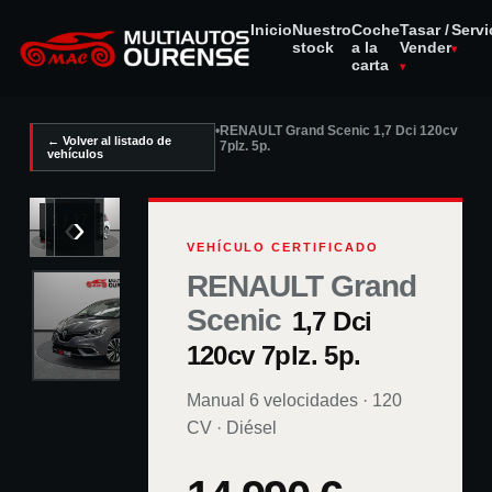
Inicio
Nuestro
Coche
Tasar /
Servi
stock
a la
Vender
carta
•
RENAULT Grand Scenic 1,7 Dci 120cv
← Volver al listado de
7plz. 5p.
vehículos
‹
›
1
/
17
VEHÍCULO CERTIFICADO
RENAULT Grand
Scenic
1,7 Dci
120cv 7plz. 5p.
Manual 6 velocidades
·
120
CV ·
Diésel