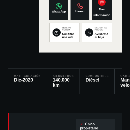
Más
Llamar
WhatsApp
información
QUIERO
SEGUIR EL
VERLO
PRECIO
◷
↘
Solicitar
Avisarme
una cita
si baja
MATRICULACIÓN
KILÓMETROS
COMBUSTIBLE
CAMB
Dic-2020
140.000
Diésel
Man
km
vel
✓
Único
propietario