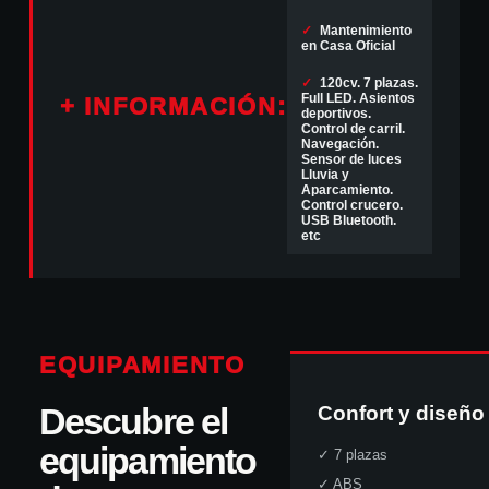
✓
Mantenimiento
en Casa Oficial
✓
120cv. 7 plazas.
Full LED. Asientos
+ INFORMACIÓN:
deportivos.
Control de carril.
Navegación.
Sensor de luces
Lluvia y
Aparcamiento.
Control crucero.
USB Bluetooth.
etc
EQUIPAMIENTO
Descubre el
Confort y diseño
equipamiento
✓
7 plazas
✓
ABS