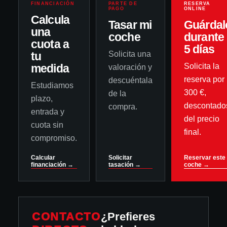
FINANCIACIÓN
PARTE DE
RESERVA
PAGO
ONLINE
Calcula
Tasar mi
Guárdal
una
coche
durante
cuota a
5 días
tu
Solicita una
medida
Solicita la
valoración y
reserva por
descuéntala
Estudiamos
300 €,
de la
plazo,
descontado
compra.
entrada y
del precio
cuota sin
final.
compromiso.
Calcular
Solicitar
Reservar este
financiación →
tasación →
coche →
CONTACTO
¿Prefieres