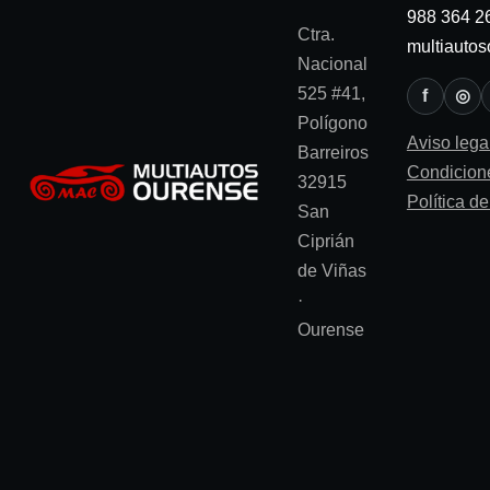
988 364 2
Ctra.
multiauto
Nacional
525 #41,
f
◎
Polígono
Aviso lega
Barreiros
Condicion
32915
Política d
San
Ciprián
de Viñas
·
Ourense