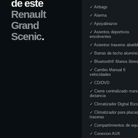
de este
✓
Airbags
Renault
✓
Alarma
Grand
✓
Apoyabrazos
✓
Asientos deportivos
Scenic
.
envolventes
✓
Asientos traseros abatib
✓
Barras de techo alumini
✓
Bluetooth® Manos libre
✓
Cambio Manual 6
velocidades
✓
CD/DVD
✓
Cierre centralizado man
distancia
✓
Climatizador Digital Biz
✓
Climatizador para plaza
traseras
✓
Compartimientos de equ
✓
Conexion AUX