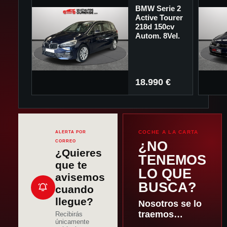
BMW Serie 2
Active Tourer
218d 150cv
Autom. 8Vel.
18.990 €
COCHE A LA CARTA
ALERTA POR
CORREO
¿NO
¿Quieres
TENEMOS
que te
LO QUE
avisemos
BUSCA?
cuando
llegue?
Nosotros se lo
traemos…
Recibirás
únicamente