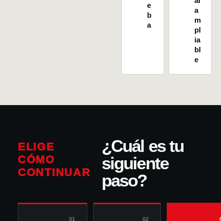
al
e
a
b
m
a
pl
ia
bl
e
¿Cuál es tu
ELIGE
CÓMO
siguiente
CONTINUAR
paso?
01
02