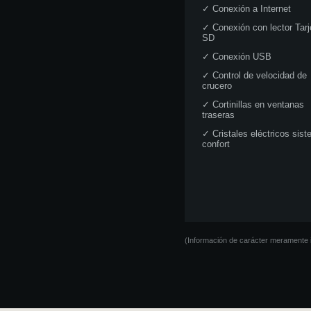
✓
Conexión a Internet
✓
Conexión con lector Tarj
SD
✓
Conexión USB
✓
Control de velocidad de
crucero
✓
Cortinillas en ventanas
traseras
✓
Cristales eléctricos sis
confort
(Información de carácter meramente i